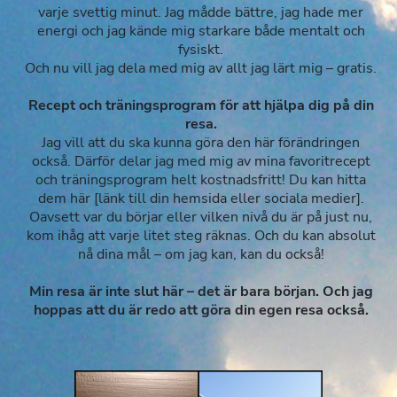
varje svettig minut. Jag mådde bättre, jag hade mer
energi och jag kände mig starkare både mentalt och
fysiskt.
Och nu vill jag dela med mig av allt jag lärt mig – gratis.
Recept och träningsprogram för att hjälpa dig på din
resa.
Jag vill att du ska kunna göra den här förändringen
också. Därför delar jag med mig av mina favoritrecept
och träningsprogram helt kostnadsfritt! Du kan hitta
dem här [länk till din hemsida eller sociala medier].
Oavsett var du börjar eller vilken nivå du är på just nu,
kom ihåg att varje litet steg räknas. Och du kan absolut
nå dina mål – om jag kan, kan du också!
Min resa är inte slut här – det är bara början. Och jag
hoppas att du är redo att göra din egen resa också.