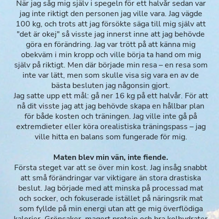
När jag såg mig själv i spegeln för ett halvår sedan var
jag inte riktigt den personen jag ville vara. Jag vägde
100 kg, och trots att jag försökte säga till mig själv att
"det är okej" så visste jag innerst inne att jag behövde
göra en förändring. Jag var trött på att känna mig
obekväm i min kropp och ville börja ta hand om mig
själv på riktigt. Men där började min resa – en resa som
inte var lätt, men som skulle visa sig vara en av de
bästa besluten jag någonsin gjort.
Jag satte upp ett mål: gå ner 16 kg på ett halvår. För att
nå dit visste jag att jag behövde skapa en hållbar plan
för både kosten och träningen. Jag ville inte gå på
extremdieter eller köra orealistiska träningspass – jag
ville hitta en balans som fungerade för mig.
Maten blev min vän, inte fiende.
Första steget var att se över min kost. Jag insåg snabbt
att små förändringar var viktigare än stora drastiska
beslut. Jag började med att minska på processad mat
och socker, och fokuserade istället på näringsrik mat
som fyllde på min energi utan att ge mig överflödiga
kalorier. Grönsaker, magert protein och bra kolhydrater