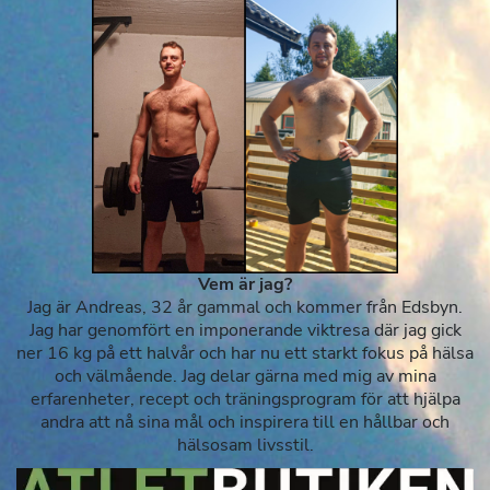
Vem är jag?
Jag är Andreas, 32 år gammal och kommer från Edsbyn.
Jag har genomfört en imponerande viktresa där jag gick
ner 16 kg på ett halvår och har nu ett starkt fokus på hälsa
och välmående. Jag delar gärna med mig av mina
erfarenheter, recept och träningsprogram för att hjälpa
andra att nå sina mål och inspirera till en hållbar och
hälsosam livsstil.