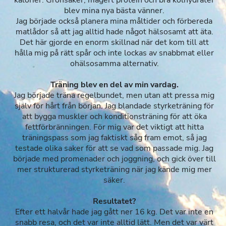
blev mina nya bästa vänner.
Jag började också planera mina måltider och förbereda
matlådor så att jag alltid hade något hälsosamt att äta.
Det här gjorde en enorm skillnad när det kom till att
hålla mig på rätt spår och inte lockas av snabbmat eller
ohälsosamma alternativ.
Träning blev en del av min vardag.
Jag började träna regelbundet, men utan att pressa mig
själv för hårt från början. Jag blandade styrketräning för
att bygga muskler och konditionsträning för att öka
fettförbränningen. För mig var det viktigt att hitta
träningspass som jag faktiskt såg fram emot, så jag
testade olika saker för att se vad som passade mig. Jag
började med promenader och joggning, och gick över till
mer strukturerad styrketräning när jag kände mig mer
säker.
Resultatet?
Efter ett halvår hade jag gått ner 16 kg. Det var inte en
snabb resa, och det var inte alltid lätt. Men det var värt